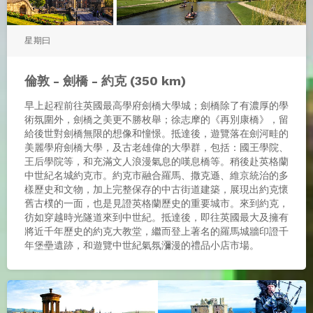
星期曰
倫敦 - 劍橋 - 約克 (350 km)
早上起程前往英國最高學府劍橋大學城；劍橋除了有濃厚的學
術氛圍外，劍橋之美更不勝枚舉；徐志摩的《再別康橋》，留
給後世對劍橋無限的想像和憧憬。抵達後，遊覽落在劍河畦的
美麗學府劍橋大學，及古老雄偉的大學群，包括：國王學院、
王后學院等，和充滿文人浪漫氣息的嘆息橋等。稍後赴英格蘭
中世紀名城約克市。約克市融合羅馬、撒克遜、維京統治的多
樣歷史和文物，加上完整保存的中古街道建築，展現出約克懷
舊古樸的一面，也是見證英格蘭歷史的重要城市。來到約克，
彷如穿越時光隧道來到中世紀。抵達後，即往英國最大及擁有
將近千年歷史的約克大教堂，繼而登上著名的羅馬城牆印證千
年堡壘遺跡，和遊覽中世紀氣氛瀰漫的禮品小店市場。