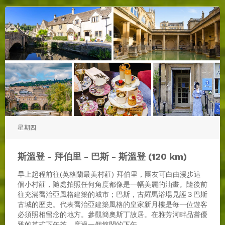
星期四
斯溫登 - 拜伯里 - 巴斯 - 斯溫登 (120 km)
早上起程前往(英格蘭最美村莊) 拜伯里，團友可白由漫步這
個小村莊，隨處拍照任何角度都像是一幅美麗的油畫。隨後前
往充滿喬治亞風格建築的城市；巴斯，古羅馬浴場見誣３巴斯
古城的歷史。代表喬治亞建築風格的皇家新月樓是每一位遊客
必須照相留念的地方。參觀簡奧斯丁故居。在雅芳河畔品嘗優
雅的英式下午茶，度過一個悠閑的下午。