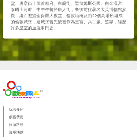
堂、唐寧街十號首相府、白廳街、聖詹姆斯公園、白金漢宮、
泰晤士河畔。中午午餐於唐人街，餐後前往著名大英博物館參
觀，繼而遊覽聖保羅大教堂、倫敦塔橋及由22個高塔所組成
的倫敦城堡，這城堡曾先後被作為皇宮、兵工廠、監獄，經歷
許多皇室的血腥爭鬥史。
玩法介紹
參團費用
旅游路綫
參團地點