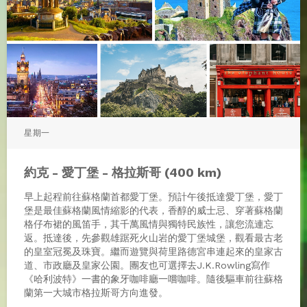
星期一
約克 - 愛丁堡 - 格拉斯哥 (400 km)
早上起程前往蘇格蘭首都愛丁堡。預計午後抵達愛丁堡，愛丁
堡是最佳蘇格蘭風情縮影的代表，香醇的威士忌、穿著蘇格蘭
格仔布裙的風笛手，其千萬風情與獨特民族性，讓您流連忘
返。抵達後，先參觀雄踞死火山岩的愛丁堡城堡，觀看最古老
的皇室冠冕及珠寶。繼而遊覽與荷里路德宮串連起來的皇家古
道、市政廳及皇家公園。團友也可選擇去J.K.Rowling寫作
《哈利波特》一書的象牙咖啡廳一嚐咖啡。隨後驅車前往蘇格
蘭第一大城市格拉斯哥方向進發。