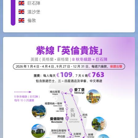
巨石陣
溫沙堡
倫敦