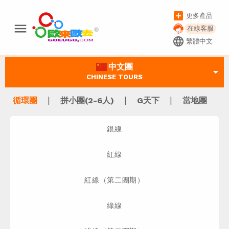
add_box
更多產品
menu
在線客服
language
繁體中文
中文團
arrow_drop_down
CHINESE TOURS
|
|
|
循環團
拼小團(2-6人)
G天下
當地團
銀線
紅線
紅線（第二團期）
綠線