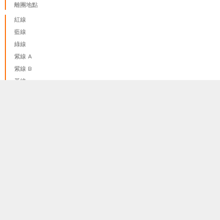
離團地點
紅線
藍線
綠線
紫線 A
紫線 B
黃線
橙線
我們只使用 cookies來提供最佳體驗, 並不會追踪您的任何個人
done
啡線
訊息
更多資料訊息
粉線
護照和簽證
隐私和政策
報名程序和報名須知
關於我們
代理申請表
聯絡我們
★ 同系公司