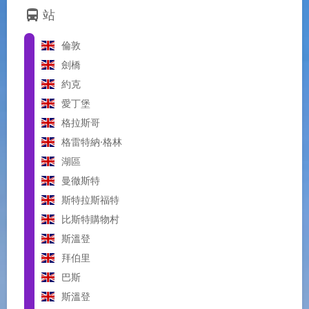
directions_bus
站
倫敦
劍橋
約克
愛丁堡
格拉斯哥
格雷特納·格林
湖區
曼徹斯特
斯特拉斯福特
比斯特購物村
斯溫登
拜伯里
巴斯
斯溫登