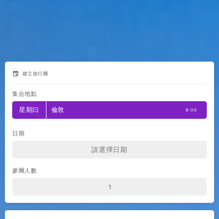
event
建立旅行團
集合地點
星期曰
倫敦
9:00
日期
參團人數