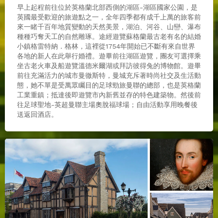
早上起程前往位於英格蘭北部西側的湖區-湖區國家公園，是
英國最受歡迎的旅遊點之一，全年四季都有成千上萬的旅客前
來一睹千百年地質變動的天然美景，湖泊、河谷、山巒、瀑布
種種巧奪天工的自然雕琢。途經遊覽蘇格蘭最古老有名的結婚
小鎮格雷特納．格林，這裡從1754年開始已不斷有來自世界
各地的新人在此舉行婚禮。遊畢前往湖區遊覽，團友可選擇乘
坐古老火車及船遊覽溫德米爾湖或拜訪彼得兔的博物館。遊畢
前往充滿活力的城市曼徹斯特，曼城充斥著時尚社交及生活動
態，她不單是受萬眾矚目的足球勁旅曼聯的總部，也是英格蘭
工業重鎮；抵達後即遊覽市內新舊並存的特色建築物。然後前
往足球聖地-英超曼聯主場奧脫福球場；自由活動享用晚餐後
送返回酒店。