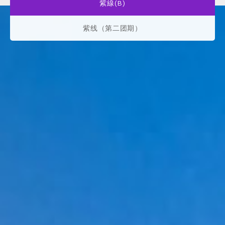
紫線(B)
紫线（第二团期）