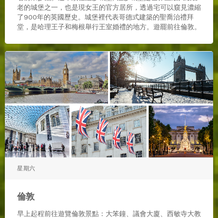
老的城堡之一，也是現女王的官方居所，透過宅可以窺見濃縮
了900年的英國歷史。城堡裡代表哥德式建築的聖喬治禮拜
堂，是哈理王子和梅根舉行王室婚禮的地方。遊罷前往倫敦。
星期六
倫敦
早上起程前往遊覽倫敦景點：大笨鐘、議會大廈、西敏寺大教