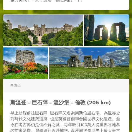
星期五
斯溫登 - 巨石陣 - 溫沙堡 - 倫敦 (205 km)
早上起程前往巨石陣, 巨石陣又名索爾斯伯里右環。為世界史
前時代文化建築遺跡, 也是英國首個聯合國世界文化遺產。至
今在考古界仍是個不解之謎，每年吸引100萬人從世界谷地慕
名前來參觀。遊畢續往溫沙城堡, 溫沙城堡是世界上最大最古