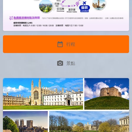
date_range
行程
photo_camera
景點