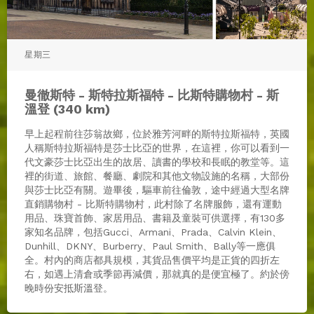
星期三
曼徹斯特 - 斯特拉斯福特 - 比斯特購物村 - 斯
溫登 (340 km)
早上起程前往莎翁故鄉，位於雅芳河畔的斯特拉斯福特，英國
人稱斯特拉斯福特是莎士比亞的世界，在這裡，你可以看到一
代文豪莎士比亞出生的故居、讀書的學校和長眠的教堂等。這
裡的街道、旅館、餐廳、劇院和其他文物設施的名稱，大部份
與莎士比亞有關。遊畢後，驅車前往倫敦，途中經過大型名牌
直銷購物村 - 比斯特購物村，此村除了名牌服飾，還有運動
用品、珠寶首飾、家居用品、書籍及童裝可供選擇，有130多
家知名品牌，包括Gucci、Armani、Prada、Calvin Klein、
Dunhill、DKNY、Burberry、Paul Smith、Bally等一應俱
全。村內的商店都具規模，其貨品售價平均是正貨的四折左
右，如遇上清倉或季節再減價，那就真的是便宜極了。約於傍
晚時份安抵斯溫登。