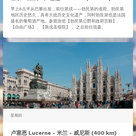
早上8点半从巴黎出发，前往第戎——勃艮第的省府。勃艮第
地区历史悠久，具有大批历史文化遗产，同时勃艮第也是法国
盛名的葡萄酒产地。参观游览【勃艮第公爵和政府宫殿】、
【自由广场】、【第戎圣母院】 。之后前往琉森。
星期四
卢塞恩 Lucerne - 米兰 - 威尼斯 (400 km)