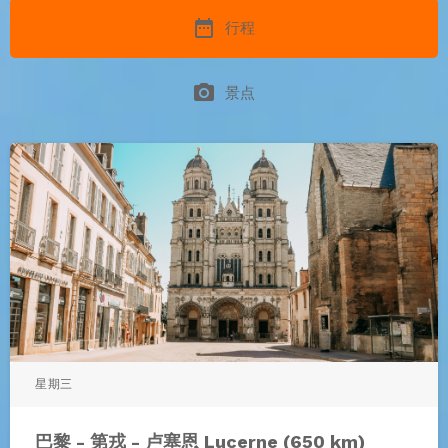
date_range
行程
photo_camera
景点
星期三
巴黎 - 第戎 - 卢塞恩 Lucerne (650 km)