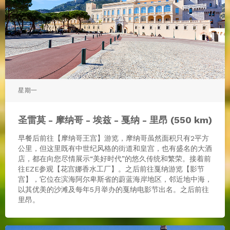
星期一
圣雷莫 - 摩纳哥 - 埃兹 - 戛纳 - 里昂 (550 km)
早餐后前往【摩纳哥王宫】游览，摩纳哥虽然面积只有2平方
公里，但这里既有中世纪风格的街道和皇宫，也有盛名的大酒
店，都在向您尽情展示“美好时代”的悠久传统和繁荣。接着前
往EZE参观【花宫娜香水工厂】。之后前往戛纳游览【影节
宫】，它位在滨海阿尔卑斯省的蔚蓝海岸地区，邻近地中海，
以其优美的沙滩及每年5月举办的戛纳电影节出名。之后前往
里昂。