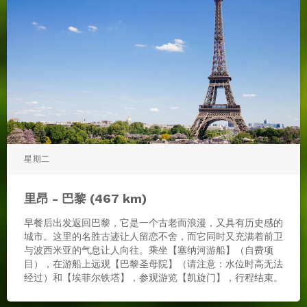
星期二
里昂 - 巴黎 (467 km)
早餐后出发返回巴黎，它是一个古老而浪漫，又具有历史感的
城市。这里的名胜古迹让人留恋不舍，而它同时又充满着前卫
与波西米亚的气息让人向往。乘坐【塞纳河游船】（自费项
目），在游船上远观【巴黎圣母院】（请注意：水位时高无法
经过）和【埃菲尔铁塔】，参观游览【凯旋门】，行程结束。