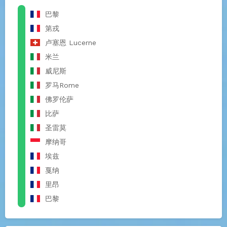
巴黎
第戎
卢塞恩 Lucerne
米兰
威尼斯
罗马Rome
佛罗伦萨
比萨
圣雷莫
摩纳哥
埃兹
戛纳
里昂
巴黎