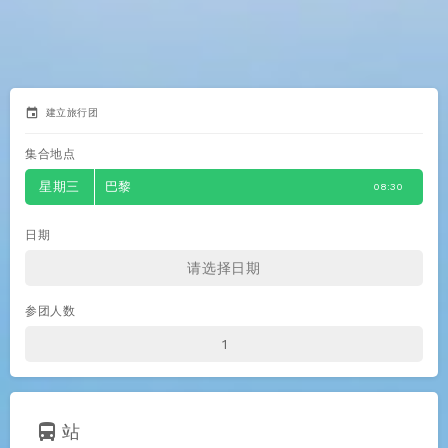
event
建立旅行团
集合地点
星期三
巴黎
08:30
日期
参团人数
directions_bus
站