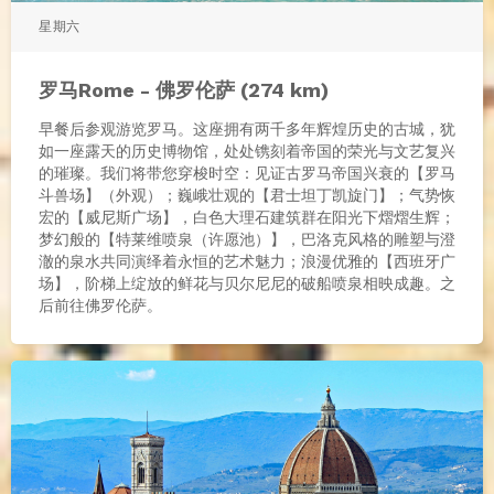
星期六
罗马Rome - 佛罗伦萨 (274 km)
早餐后参观游览罗马。这座拥有两千多年辉煌历史的古城，犹
如一座露天的历史博物馆，处处镌刻着帝国的荣光与文艺复兴
的璀璨。我们将带您穿梭时空：见证古罗马帝国兴衰的【罗马
斗兽场】（外观）；巍峨壮观的【君士坦丁凯旋门】；气势恢
宏的【威尼斯广场】，白色大理石建筑群在阳光下熠熠生辉；
梦幻般的【特莱维喷泉（许愿池）】，巴洛克风格的雕塑与澄
澈的泉水共同演绎着永恒的艺术魅力；浪漫优雅的【西班牙广
场】，阶梯上绽放的鲜花与贝尔尼尼的破船喷泉相映成趣。之
后前往佛罗伦萨。