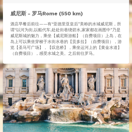
威尼斯 - 罗马Rome (550 km)
酒店早餐后前往——有“亚德里亚皇后”美称的水城威尼斯，所
谓“以河为街,以船代车,处处街巷绕碧水,家家都在画图中”乃是
威尼斯城的魅力，乘坐【威尼斯游船】（自费项目）上岛，在
岛上可以乘坐穿梭于水街水巷的【贡多拉】（自费项目），游
览【圣马可广场】，【叹息桥】，乘坐运河上的【黄金水道】
（自费项目），感受水城之美。之后前往罗马。