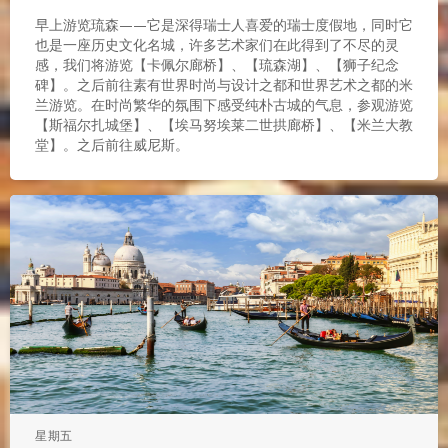
早上游览琉森——它是深得瑞士人喜爱的瑞士度假地，同时它
也是一座历史文化名城，许多艺术家们在此得到了不尽的灵
感，我们将游览【卡佩尔廊桥】、【琉森湖】、【狮子纪念
碑】。之后前往素有世界时尚与设计之都和世界艺术之都的米
兰游览。在时尚繁华的氛围下感受纯朴古城的气息，参观游览
【斯福尔扎城堡】、【埃马努埃莱二世拱廊桥】、【米兰大教
堂】。之后前往威尼斯。
星期五