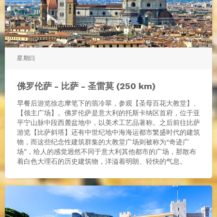
星期曰
佛罗伦萨 - 比萨 - 圣雷莫 (250 km)
早餐后游览徐志摩笔下的翡冷翠，参观【圣母百花大教堂】、
【领主广场】。佛罗伦萨是意大利的托斯卡纳区首府，位于亚
平宁山脉中段西麓盆地中，以美术工艺品著称。之后前往比萨
游览【比萨斜塔】还有中世纪地中海海运都市繁盛时代的建筑
物，而这些纪念性建筑群集的大教堂广场则被称为“奇迹广
场”，给人的感觉迥然不同于意大利其他都市的广场，那散布
着白色大理石的历史建筑物，洋溢着明朗、轻快的气息。