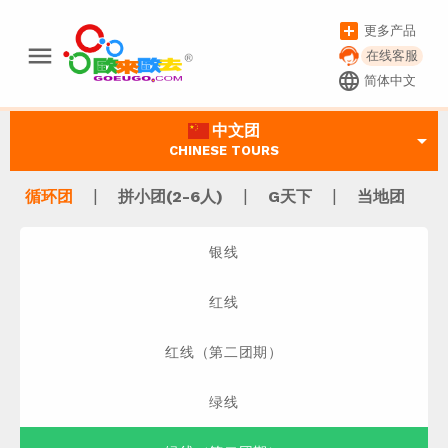
add_box
更多产品
menu
在线客服
language
简体中文
中文团
arrow_drop_down
CHINESE TOURS
|
|
|
循环团
拼小团(2-6人)
G天下
当地团
银线
红线
红线（第二团期）
绿线