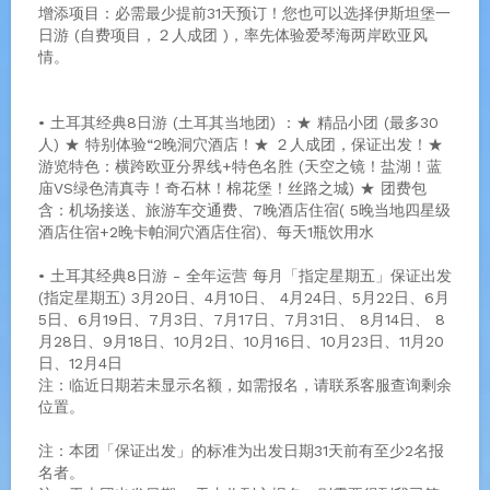
增添项目：必需最少提前31天预订！您也可以选择伊斯坦堡一
日游 (自费项目，２人成团 )，率先体验爱琴海两岸欧亚风
情。
• 土耳其经典8日游 (土耳其当地团) ：★ 精品小团 (最多30
人) ★ 特别体验“2晚洞穴酒店！★ ２人成团，保证出发！★
游览特色：横跨欧亚分界线+特色名胜 (天空之镜！盐湖！蓝
庙VS绿色清真寺！奇石林！棉花堡！丝路之城) ★ 团费包
含：机场接送、旅游车交通费、7晚酒店住宿( 5晚当地四星级
酒店住宿+2晚卡帕洞穴酒店住宿)、每天1瓶饮用水
• 土耳其经典8日游 - 全年运营 每月「指定星期五」保证出发
(指定星期五) 3月20日、4月10日、 4月24日、5月22日、6月
5日、6月19日、7月3日、7月17日、7月31日、 8月14日、 8
月28日、9月18日、10月2日、10月16日、10月23日、11月20
日、12月4日
注：临近日期若未显示名额，如需报名，请联系客服查询剩余
位置。
注：本团「保证出发」的标准为出发日期31天前有至少2名报
名者。