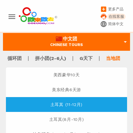
add_box
更多产品
menu
在线客服
language
简体中文
中文团
arrow_drop_down
CHINESE TOURS
|
|
|
循环团
拼小团(2-6人)
G天下
当地团
美西豪华10天
美东经典6天游
土耳其 (11-12月)
土耳其(8月-10月)