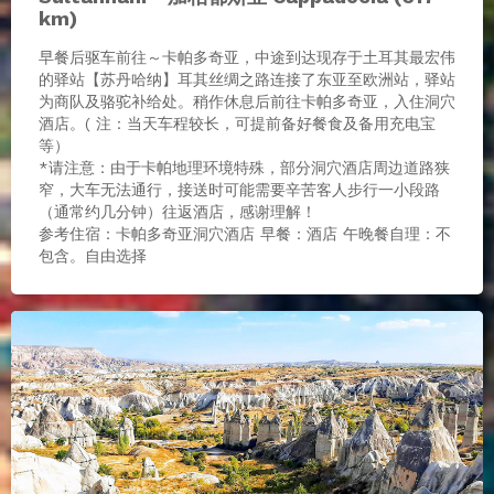
km)
早餐后驱车前往～卡帕多奇亚，中途到达现存于土耳其最宏伟
的驿站【苏丹哈纳】耳其丝绸之路连接了东亚至欧洲站，驿站
为商队及骆驼补给处。稍作休息后前往卡帕多奇亚，入住洞穴
酒店。( 注：当天车程较长，可提前备好餐食及备用充电宝
等）
*请注意：由于卡帕地理环境特殊，部分洞穴酒店周边道路狭
窄，大车无法通行，接送时可能需要辛苦客人步行一小段路
（通常约几分钟）往返酒店，感谢理解！
参考住宿：卡帕多奇亚洞穴酒店 早餐：酒店 午晚餐自理：不
包含。自由选择