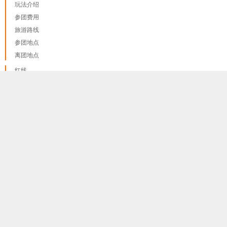
玩法介绍
参团费用
旅游路线
参团地点
离团地点
红线
蓝线
我们只使用 cookies来提供最佳体验, 并不会追踪您的任何个人
done
绿线
讯息
更多资料讯息
紫线 A
紫线 B
黄线
橙线
啡线
粉线
护照和签证
隐私和政策
报名程序和报名须知