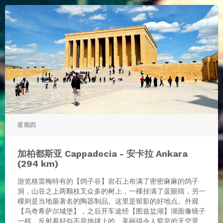
星期四
加柏都斯亚 Cappadocia - 安卡拉 Ankara
(294 km)
游览格雷梅特有的【鸽子谷】岩石上布满了密密麻麻的鸽子
洞，山谷之上两颗枝叉众多的树上，一棵挂满了蓝眼睛，另一
棵则是当地最著名的陶器制品。这里是留影的好地点。外观
【乌奇希萨尔城堡】，之后开车途经【图兹盐湖】湖面像镜子
一样，反射着好似不是地球上的、美丽得令人窒息的天空景