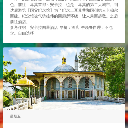
色。前往土耳其首都～安卡拉，也是土耳其的第二大城市。到
达后游览【国父纪念馆】为了纪念土耳其共和国创始人卡穆尔
而建。纪念馆被气势雄伟的回廊所环绕，让人肃而起敬。之后
前往酒店。
参考住宿：安卡拉四星酒店 早餐：酒店 午晚餐自理：不包
含。自由选择
星期五