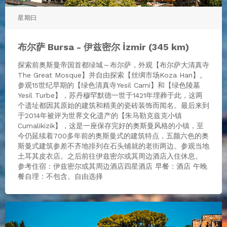
星期曰
布尔萨 Bursa - 伊兹密尔 İzmir (345 km)
探索前奥斯曼帝国首都绿城～布尔萨，外观【布尔萨大清真寺
The Great Mosque】并自由探索【丝绸市场Koza Han】。
参观15世纪早期的【绿色清真寺Yesil Cami】和【绿色陵墓
Yesil Turbe】，苏丹穆罕默德一世于1421年埋葬于此，这两
个遗址都因其原始的建筑和精美的瓷砖装饰而闻名。最后来到
于2014年被评为世界文化遗产的【朱马勒克兹克小镇
Cumalikizik】，这是一座保存完好的奥斯曼风格的小镇，至
今仍延续着700多年前的奥斯曼式的建筑特点，五颜六色的奥
斯曼式建筑参差不齐地排列在石头铺就的老街两边。参观当地
土耳其皮衣店。之后前往伊兹密尔或其周边酒店入住休息。
参考住宿：伊兹密尔或其周边酒店四星酒店 早餐：酒店 午晚
餐自理：不包含。自由选择