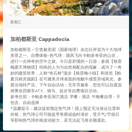
星期三
加柏都斯亚 Cappadocia
加柏都斯亚～它曾被美国《国家地理》杂志社评选为十大地球
美景之一。自费体验-热气球：随风飞向卡帕多奇亚的山谷，
进行一次神奇的空中之旅。今日是舒缓的一日游：参观【格雷
梅露天博物馆】特殊的人为与自然相配合的现象，成为了一奇
妙的建筑世界，人称“奇石林”漫步【格雷梅小镇】和游览【帕
夏贝精灵烟囱】在可媲美月球表面的地貌中感受异域风光。参
观当地特产店。下午自由活动：无车导服务，您也可以自愿选
择乘坐四驱车ATV、骑马、徒步等自费项目活动。
参考住宿：卡帕多奇亚洞穴酒店 早餐：酒店 午晚餐自理：不
包含。自由选择
*温馨提示：建议提前预定热气球！团上预定无法保证位置和
价格，热气球公司可能提早售罄或临时涨价，受天气/节假日
等影响热气球价格波动较大，若无法起飞将全额退款。