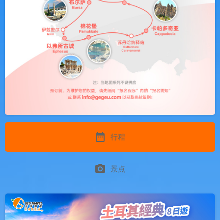
date_range
行程
photo_camera
景点