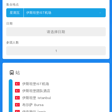
集合地点
星期五
伊斯坦堡IST机场
-
日期
参团人数
directions_bus
站
伊斯坦堡IST机场
伊斯坦堡团队酒店
伊斯坦堡 Istanbul
布尔萨 Bursa
伊兹密尔 İzmir