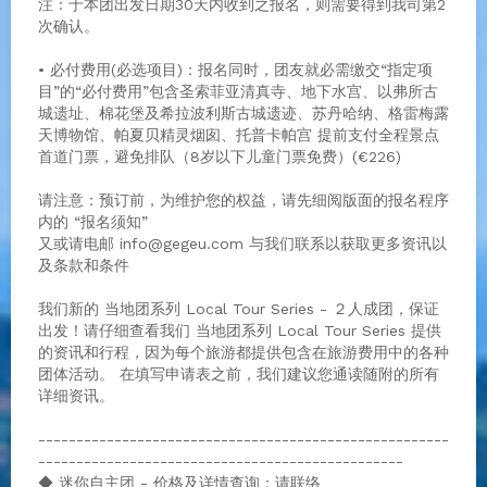
注 : 于本团出发日期30天内收到之报名，则需要得到我司第2
次确认。
• 必付费用(必选项目)：报名同时，团友就必需缴交“指定项
目”的“必付费用”包含圣索菲亚清真寺、地下水宫、以弗所古
城遗址、棉花堡及希拉波利斯古城遗迹、苏丹哈纳、格雷梅露
天博物馆、帕夏贝精灵烟囱、托普卡帕宫 提前支付全程景点
首道门票，避免排队（8岁以下儿童门票免费）(€226)
请注意：预订前，为维护您的权益，请先细阅版面的报名程序
内的 “报名须知”
又或请电邮 info@gegeu.com 与我们联系以获取更多资讯以
及条款和条件
我们新的 当地团系列 Local Tour Series - ２人成团，保证
出发！请仔细查看我们 当地团系列 Local Tour Series 提供
的资讯和行程，因为每个旅游都提供包含在旅游费用中的各种
团体活动。 在填写申请表之前，我们建议您通读随附的所有
详细资讯。
------------------------------------------------------
------------------------------------------------
◆ 迷你自主团 - 价格及详情查询：请联络