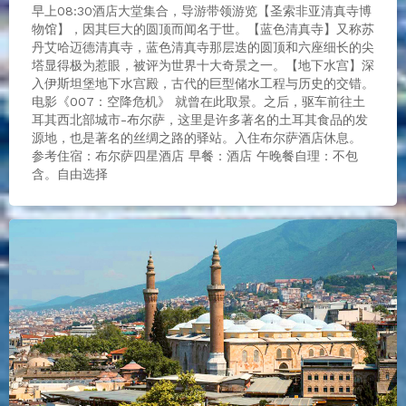
早上08:30酒店大堂集合，导游带领游览【圣索非亚清真寺博
物馆】，因其巨大的圆顶而闻名于世。【蓝色清真寺】又称苏
丹艾哈迈德清真寺，蓝色清真寺那层迭的圆顶和六座细长的尖
塔显得极为惹眼，被评为世界十大奇景之一。【地下水宫】深
入伊斯坦堡地下水宫殿，古代的巨型储水工程与历史的交错。
电影《007：空降危机》 就曾在此取景。之后，驱车前往土
耳其西北部城市-布尔萨，这里是许多著名的土耳其食品的发
源地，也是著名的丝绸之路的驿站。入住布尔萨酒店休息。
参考住宿：布尔萨四星酒店 早餐：酒店 午晚餐自理：不包
含。自由选择