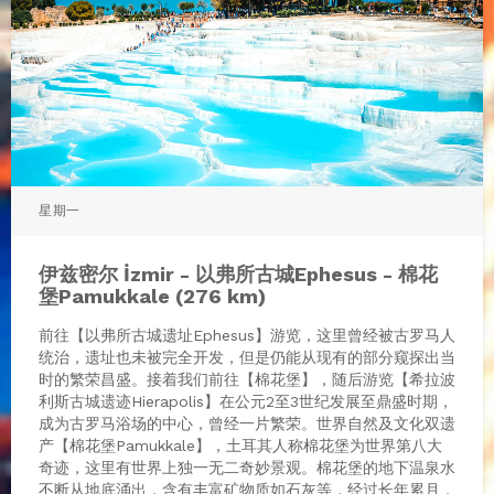
星期一
伊兹密尔 İzmir - 以弗所古城Ephesus - 棉花
堡Pamukkale (276 km)
前往【以弗所古城遗址Ephesus】游览，这里曾经被古罗马人
统治，遗址也未被完全开发，但是仍能从现有的部分窥探出当
时的繁荣昌盛。接着我们前往【棉花堡】，随后游览【希拉波
利斯古城遗迹Hierapolis】在公元2至3世纪发展至鼎盛时期，
成为古罗马浴场的中心，曾经一片繁荣。世界自然及文化双遗
产【棉花堡Pamukkale】，土耳其人称棉花堡为世界第八大
奇迹，这里有世界上独一无二奇妙景观。棉花堡的地下温泉水
不断从地底涌出，含有丰富矿物质如石灰等，经过长年累月，