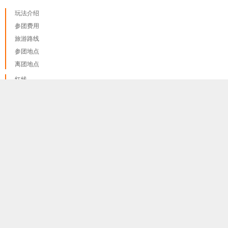
玩法介绍
参团费用
旅游路线
参团地点
离团地点
红线
蓝线
我们只使用 cookies来提供最佳体验, 并不会追踪您的任何个人
done
绿线
讯息
更多资料讯息
紫线 A
紫线 B
黄线
橙线
啡线
粉线
护照和签证
隐私和政策
报名程序和报名须知