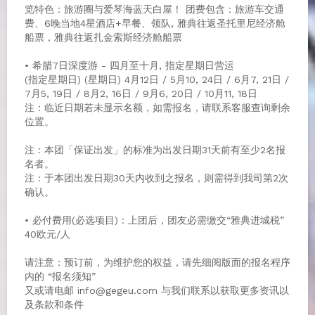
览特色：旅游圈与爱琴海蓝天白屋！ 团费包含：旅游车交通
费、6晚当地4星酒店+早餐、领队, 雅典往返圣托里尼经济舱
船票，雅典往返扎金索斯经济舱船票
• 希腊7日深度游 - 四月至十月, 指定星期日营运
(指定星期日) (星期日) 4月12日 / 5月10, 24日 / 6月7, 21日 /
7月5, 19日 / 8月2, 16日 / 9月6, 20日 / 10月11, 18日
注：临近日期若未显示名额，如需报名，请联系客服查询剩余
位置。
注：本团「保证出发」的标准为出发日期31天前有至少2名报
名者。
注 : 于本团出发日期30天内收到之报名，则需得到我司第2次
确认。
• 必付费用(必选项目)：上团后，团友必需缴交“雅典进城税”
40欧元/人
请注意：预订前，为维护您的权益，请先细阅版面的报名程序
内的 “报名须知”
又或请电邮 info@gegeu.com 与我们联系以获取更多资讯以
及条款和条件