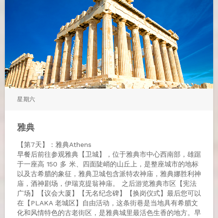
星期六
雅典
【第7天】：雅典Athens
早餐后前往参观雅典【卫城】，位于雅典市中心西南部，雄踞
于一座高 150 多 米、四面陡峭的山丘上，是整座城市的地标
以及古希腊的象征，雅典卫城包含派特农神庙，雅典娜胜利神
庙，酒神剧场，伊瑞克提翁神庙。 之后游览雅典市区【宪法
广场】【议会大厦】【无名纪念碑】【换岗仪式】最后您可以
在【PLAKA 老城区】自由活动，这条街巷是当地具有希腊文
化和风情特色的古老街区，是雅典城里最活色生香的地方。早