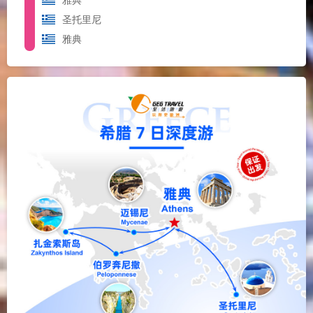
雅典
圣托里尼
雅典