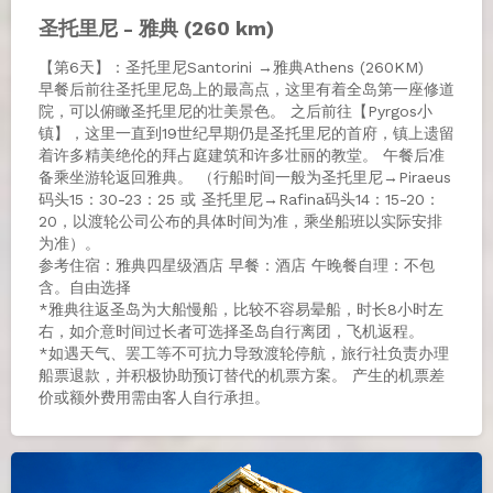
圣托里尼 - 雅典 (260 km)
【第6天】：圣托里尼Santorini →雅典Athens (260KM)
早餐后前往圣托里尼岛上的最高点，这里有着全岛第一座修道
院，可以俯瞰圣托里尼的壮美景色。 之后前往【Pyrgos小
镇】，这里一直到19世纪早期仍是圣托里尼的首府，镇上遗留
着许多精美绝伦的拜占庭建筑和许多壮丽的教堂。 午餐后准
备乘坐游轮返回雅典。 （行船时间一般为圣托里尼→Piraeus
码头15：30-23：25 或 圣托里尼→Rafina码头14：15-20：
20，以渡轮公司公布的具体时间为准，乘坐船班以实际安排
为准）。
参考住宿：雅典四星级酒店 早餐：酒店 午晚餐自理：不包
含。自由选择
*雅典往返圣岛为大船慢船，比较不容易晕船，时长8小时左
右，如介意时间过长者可选择圣岛自行离团，飞机返程。
*如遇天气、罢工等不可抗力导致渡轮停航，旅行社负责办理
船票退款，并积极协助预订替代的机票方案。 产生的机票差
价或额外费用需由客人自行承担。