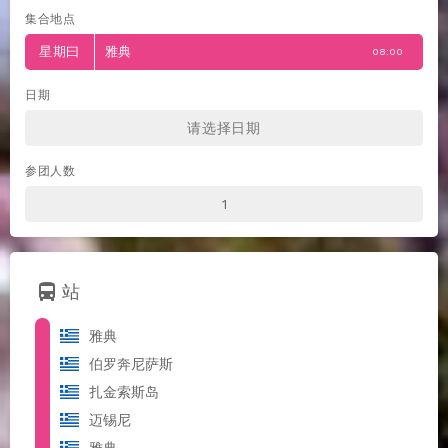
集合地点
星期曰
雅典
08:00
日期
参团人数
directions_bus
站
雅典
伯罗奔尼萨斯
扎金索斯岛
迈锡尼