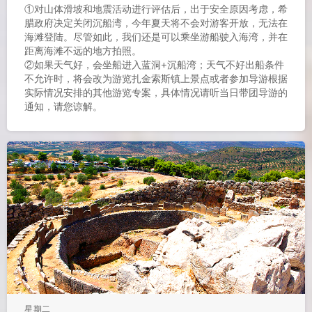
①对山体滑坡和地震活动进行评估后，出于安全原因考虑，希
腊政府决定关闭沉船湾，今年夏天将不会对游客开放，无法在
海滩登陆。尽管如此，我们还是可以乘坐游船驶入海湾，并在
距离海滩不远的地方拍照。
②如果天气好，会坐船进入蓝洞+沉船湾；天气不好出船条件
不允许时，将会改为游览扎金索斯镇上景点或者参加导游根据
实际情况安排的其他游览专案，具体情况请听当日带团导游的
通知，请您谅解。
星期二