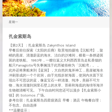
星期一
扎金索斯岛
【第2天】：扎金索斯岛 Zakynthos Island
早餐后前往探索《太阳的后裔》取景地拍摄地【沉船湾】，陡
峭的悬崖、清澈蔚蓝的海水、洁白的沙滩间，横着一条锈迹斑
斑的老铁船。 1983年，一艘往返义大利西西里岛走私香烟的
船只Panagiotis号失事搁浅于此而被俗称为「沉船湾」。 。
此外还将乘船来到【蓝洞】，大自然的鬼斧神工，悬崖被海水
冲刷形成的一个个岩洞，由于光线折射海面，使洞内水面下呈
现出不可思议的蓝，像蓝宝石一样清澈、纯净，美丽不可方
物，海水清澈到洞里石壁上的水草、苔藓和海底的海绵等海洋
生物都清晰可见。 下午自由时间您还可以漫步【扎金索斯小
镇】的 Solomos 广场。
参考住宿：扎金索斯岛四星级酒店 早餐：酒店 午晚餐自理：
不包含。自由选择
**温馨提示：