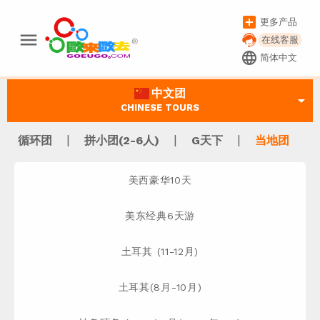
add_box
更多产品
menu
在线客服
language
简体中文
中文团
arrow_drop_down
CHINESE TOURS
|
|
|
循环团
拼小团(2-6人)
G天下
当地团
美西豪华10天
美东经典6天游
土耳其 (11-12月)
土耳其(8月-10月)