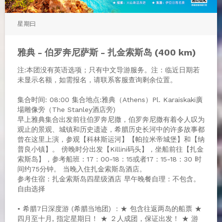
星期曰
雅典 - 伯罗奔尼萨斯 - 扎金索斯岛 (400 km)
注:本团没有英语选项；只有中文导游服务。注：临近日期若
未显示名额，如需报名，请联系客服查询剩余位置。
集合时间: 08:00 集合地点:雅典（Athens）Pl. Karaiskaki廣
場雕像旁（The Stanley酒店旁)
早上雅典集合出发前往伯罗奔尼撒，伯罗奔尼撒有着令人叹为
观止的景观、城镇和历史遗迹，希腊历史长河中的许多故事都
曾在这里上演，参观【科林斯运河】【帕拉米帝城堡】和【纳
普良小镇】。 傍晚时分出发【Killini码头】，坐船前往【扎金
索斯岛】，参考船班：17：00-18：15或者17：15-18：30 时
间约75分钟。 当晚入住扎金索斯岛酒店。
参考住宿：扎金索斯岛四星级酒店 早午晚餐自理：不包含。
自由选择
• 希腊7日深度游 (希腊当地团) ：★ 包含往返两岛的船票 ★
四月至十月, 指定星期日！ ★ ２人成团，保证出发！ ★ 游