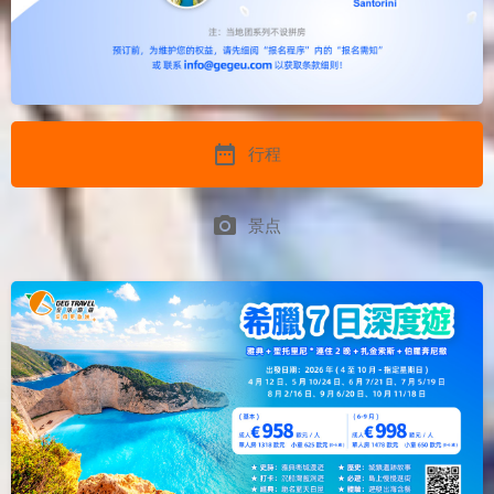
date_range
行程
photo_camera
景点