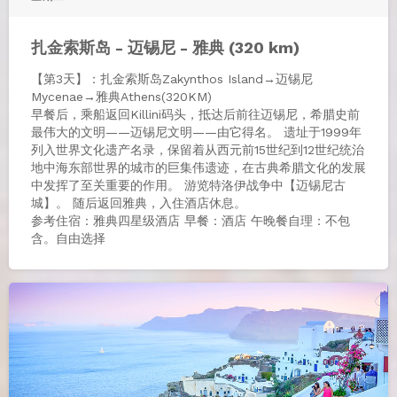
扎金索斯岛 - 迈锡尼 - 雅典 (320 km)
【第3天】：扎金索斯岛Zakynthos Island→迈锡尼
Mycenae→雅典Athens(320KM)
早餐后，乘船返回Killini码头，抵达后前往迈锡尼，希腊史前
最伟大的文明——迈锡尼文明——由它得名。 遗址于1999年
列入世界文化遗产名录，保留着从西元前15世纪到12世纪统治
地中海东部世界的城市的巨集伟遗迹，在古典希腊文化的发展
中发挥了至关重要的作用。 游览特洛伊战争中【迈锡尼古
城】。 随后返回雅典，入住酒店休息。
参考住宿：雅典四星级酒店 早餐：酒店 午晚餐自理：不包
含。自由选择