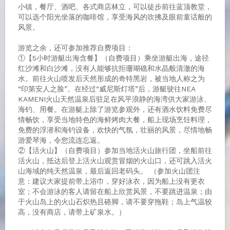
小镇，餐厅、酒吧、各式商店林立，可以徒步前往蓝顶教堂，
可以选个阳光坐落的咖啡馆，享受海风的吹拂及眼前童话般的
风景。
游览之余，还可参加推荐自费项目：
①【5小时游艇出海含餐】（自费项目）乘坐游艇出海，途径
红沙滩和白沙滩，没有人能够抗拒珊瑚礁和水晶般清澈的海
水。前往火山喷发后天然形成的奇特黑岩，被当地人称之为
“印第安人之脸”。在经过“威尼斯灯塔”后，游艇驶往NEA
KAMENI火山天然温泉后驻足在风平浪静的海湾供大家游泳、
海钓、用餐。在游艇上除了游览参观外，还有酒水饮料免费尽
情畅饮，享受当地特色的海鲜烤肉大餐，船上现场烹饪料理，
免费的浮潜和海钓设备，欢快的气氛，壮丽的风景，尽情地畅
游爱琴海，令您流连忘返。
②【活火山】（自费项目）参加当地活火山旅行团，坐船前往
活火山，抵达后登上活火山观赏冒烟的火山口，还可跳入活火
山海域的纯天然温泉，最后返回老码头。 （参加火山团注
意：建议大家提前带上浴巾，穿好泳衣，因为船上没有更衣
室；不会游泳的客人请留在船上欣赏风景，不要跳进温泉；由
于火山岛上的火山石炽热且硌脚，请不要穿拖鞋；岛上气温较
高，没有商店，请带上矿泉水。）