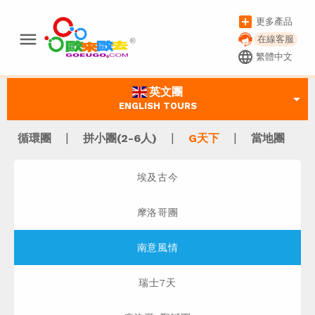
add_box
更多產品
menu
在線客服
language
繁體中文
英文團
arrow_drop_down
ENGLISH TOURS
|
|
|
循環團
拼小團(2-6人)
G天下
當地團
埃及古今
摩洛哥團
南意風情
瑞士7天