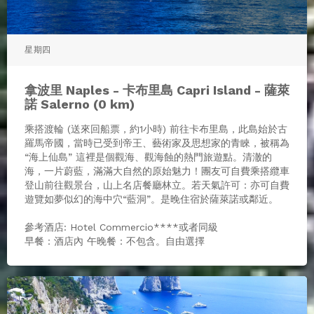
星期四
拿波里 Naples - 卡布里島 Capri Island - 薩萊
諾 Salerno (0 km)
乘搭渡輪 (送來回船票，約1小時) 前往卡布里島，此島始於古
羅馬帝國，當時已受到帝王、藝術家及思想家的青睞，被稱為
“海上仙島” 這裡是個觀海、觀海蝕的熱門旅遊點。清澈的
海，一片蔚藍，滿滿大自然的原始魅力！團友可自費乘搭纜車
登山前往觀景台，山上名店餐廳林立。若天氣許可：亦可自費
遊覽如夢似幻的海中穴“藍洞”。是晚住宿於薩萊諾或鄰近。
參考酒店: Hotel Commercio****或者同級
早餐：酒店內 午晚餐：不包含。自由選擇