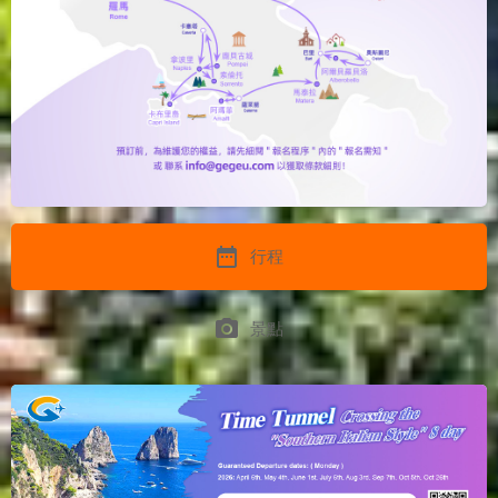
date_range
行程
photo_camera
景點