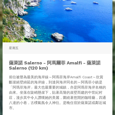
星期五
薩萊諾 Salerno - 阿馬爾菲 Amalfi - 薩萊諾
Salerno (120 km)
前往被譽為最美的海岸線～阿瑪菲海岸Amalfi Coast～欣賞
斷崖絕壁綿延的海岸線，到達與海岸同名的～阿瑪菲小鎮是
「阿瑪菲海岸」最大也最重要的城鎮，亦是阿瑪菲海岸名稱的
由來。坐落在陡峭懸崖下，貼著高聳的崖壁而建的中世紀村
莊，漫步其中令人讚嘆她的美麗，圍繞著悠閒的咖啡廳，四通
八達的小巷，古樸氣氛令人神往。是晚住宿於薩萊諾或鄰近城
市。