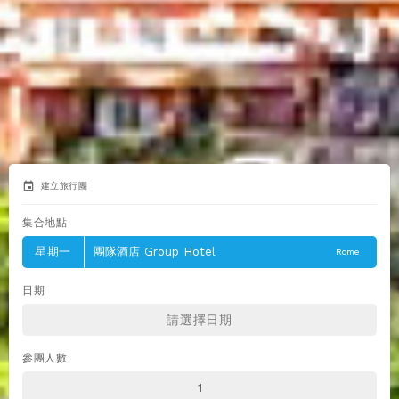
event
建立旅行團
集合地點
星期一
團隊酒店 Group Hotel
Rome
日期
參團人數