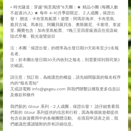
• 時光隧道：穿越“南意風情”8天團：★ 精品小團 (每團人數
不超過25人) ★ 每年 4-10月季節限定。２人成團，保證出
發！ 贈送：卡布里島船票！遊覽：阿瑪菲海岸、卡布里島、
龐貝古城、馬泰拉、阿爾貝羅貝洛、奧斯圖尼、卡塞塔、拿波
里. 團費包含：加布里島船票、7晚三至四星級酒店住宿及歐
陸式早餐、觀光遊覽節目
注：本團「保證出發」的標準為出發日期31天前有至少2名報
名者。
注 : 於本團出發日期30天內收到之報名，則需要得到我司第2
次確認。
請注意：預訂前，為維護您的權益，請先細閱版面的報名程序
內的“報名需知”
又或請電郵 info@gegeu.com 與我們聯繫以獲取更多信息以
及條款和條件
我們新的 Gtour 系列 -２人成團，保證出發！ 請仔細查看我
們新的 Gtour 系列提供的信息和行程，因為每個旅遊都提供
包含在旅遊費用中的各種團體活動。 在填寫申請表之前，我
們建議您通讀隨附的所有詳細信息。