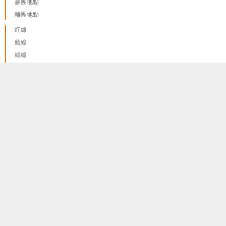
參團地點
離團地點
紅線
藍線
綠線
紫線 A
我們只使用 cookies來提供最佳體驗, 並不會追踪您的任何個人
紫線 B
done
訊息
更多資料訊息
黃線
橙線
啡線
粉線
護照和簽證
隐私和政策
報名程序和報名須知
關於我們
代理申請表
聯絡我們
★ 同系公司