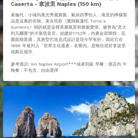
Caserta - 拿波里 Naples (150 km)
索倫托：小城內風光秀麗旖旎，氣候四季怡人，南意的檸檬製
品是這裏的名物。著名民歌《重歸蘇蓮托 Torna a
Surriento》唱的就是這裡美麗風景和旖旎愛情。被譽為“意大
利凡爾塞”的卡塞塔皇宮。始建於1752年，內裏金碧輝煌，花
園面積甚廣，其典型巴洛克式設計是現今罕有的，因此它在
1996 年被列入「世界文化遺產」名冊內。是晚住宿於拿波里
或鄰近城市。
參考酒店: Inn Naples Airport***或者同級 早餐：酒店內 午
晚餐：不包含。自由選擇