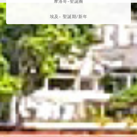
摩洛哥-聖誕團
埃及- 聖誕期/新年