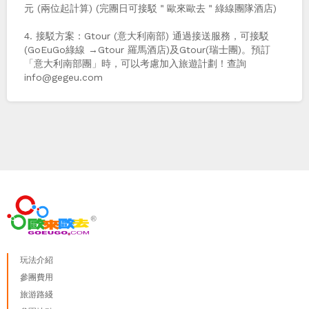
元 (兩位起計算) (完團日可接駁＂歐來歐去＂綠線團隊酒店)
4. 接駁方案：Gtour (意大利南部) 通過接送服務，可接駁
(GoEuGo綠線 →Gtour 羅馬酒店)及Gtour(瑞士團)。預訂
「意大利南部團」時，可以考慮加入旅遊計劃！查詢
info@gegeu.com
玩法介紹
參團費用
旅游路綫