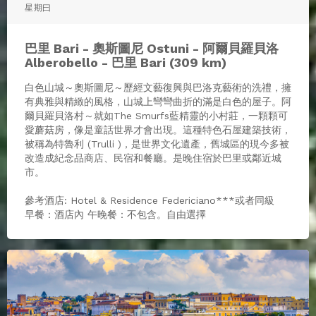
星期曰
巴里 Bari - 奧斯圖尼 Ostuni - 阿爾貝羅貝洛
Alberobello - 巴里 Bari (309 km)
白色山城～奧斯圖尼～歷經文藝復興與巴洛克藝術的洗禮，擁
有典雅與精緻的風格，山城上彎彎曲折的滿是白色的屋子。阿
爾貝羅貝洛村～就如The Smurfs藍精靈的小村莊，一顆顆可
愛蘑菇房，像是童話世界才會出現。這種特色石屋建築技術，
被稱為特魯利 (Trulli )，是世界文化遺產，舊城區的現今多被
改造成紀念品商店、民宿和餐廳。是晚住宿於巴里或鄰近城
市。
參考酒店: Hotel & Residence Federiciano***或者同級
早餐：酒店內 午晚餐：不包含。自由選擇