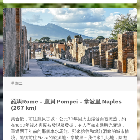
星期二
羅馬Rome - 龐貝 Pompei - 拿波里 Naples
(267 km)
集合後，前往龐貝古城：公元79年因火山爆發而被掩蓋，約
在1800年後才再度被發現及發掘，令人有如走進時光隊道，
重返兩千年前的那個車水馬龍、熙來攘往和燈紅酒綠的城市情
境。隨後前往Pizza的發源地～拿坡里～我們來到此地，除遊