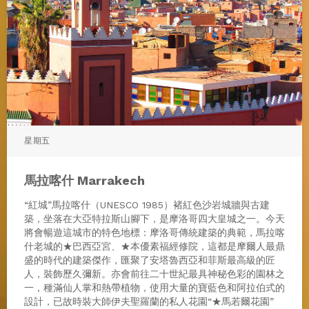
星期五
馬拉喀什 Marrakech
“紅城”馬拉喀什（UNESCO 1985）褚紅⾊沙岩城牆與古建
築，坐落在⼤亞特拉斯⼭腳下，是摩洛哥四大皇城之一。今天
將會暢遊這城市的特色地標：摩洛哥傳統建築的典範，馬拉喀
什老城的★巴西亞宮、★本優素福經修院，這都是摩爾人最鼎
盛的時代的建築傑作，匯聚了安塔魯西亞和菲斯最高級的匠
人，裝飾歷久彌新。亦會前往二十世紀最具神秘色彩的園林之
一，種滿仙⼈掌和熱帶植物，使⽤⼤量的寶藍⾊和阿拉伯式的
設計，已故時裝大師伊夫聖羅蘭的私人花園“★馬若爾花園”