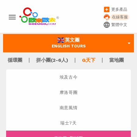
add_box
更多產品
menu
在線客服
language
繁體中文
英文團
arrow_drop_down
ENGLISH TOURS
|
|
|
循環團
拼小團(2-6人)
G天下
當地團
埃及古今
摩洛哥團
南意風情
瑞士7天