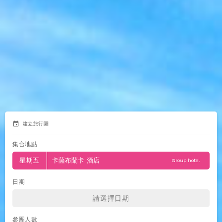
event
建立旅行團
集合地點
星期五
卡薩布蘭卡 酒店
Group hotel
日期
參團人數