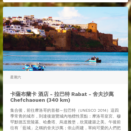
星期六
卡薩布蘭卡 酒店 - 拉巴特 Rabat - 舍夫沙萬
Chefchaouen (340 km)
集合後，前往摩洛哥的首都～拉巴特（UNESCO 2014）這四
季常青的城市，到達後遊覽城內地標性景點：摩洛哥皇宮、穆
罕默德五世陵墓、哈桑塔、烏達雅堡，欣賞建築之美。午後前
往有「藍城」之稱的舍夫沙萬；依山而建，單純可愛的人們把