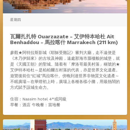
星期四
瓦爾扎扎特 Ouarzazate - 艾伊特本哈杜 Ait
Benhaddou - 馬拉喀什 Marrakech (211 km)
參觀★阿特拉斯影城《耶穌受難記》審判大廳，走不遠便是
《木乃伊歸來》的古埃及神殿，遠處那海市蜃樓般的城堡，就
是《天國王朝》的聖城。隨着有「摩洛哥最美村落」稱號的★
艾伊特本哈杜～是柏柏爾古村落的代表，亦是世界文化遺產。
遊覽後前住“紅城”馬拉喀什。傍晚到達世界非物質文化遺產～
不眠廣場～在華燈初上時，廣場上各種各樣小攤，用最熱鬧的
方式賦予該城生命力。
住宿：Nassim hotel 4*或同級
早餐：酒店 午晚餐：當地餐