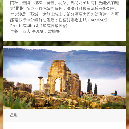
門板、臺階、樓梯、窗臺、花架、郵筒乃至所有目光能及的地
方通通打造成不同色調的藍色，深深淺淺像是沉醉在夢幻中。
舍夫沙萬「藍城」建於山坡上，部分酒店大巴無法直達，有可
能需步行10分鐘前往酒店；住宿於鄰近山城 Parador或
Preuta或Jibal3-4星或同級民宿
早餐：酒店 午晚餐：當地餐
星期曰