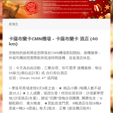
星期五
卡薩布蘭卡CMN機場 - 卡薩布蘭卡 酒店 (40
km)
您愉快的旅程將從您降落於CMN機場那刻開始。接機服務：
外籍司機按照實際航班抵達時間接機，送返酒店休息。
注：今天為自由活動，三餐自理。你可選擇 接機服務：每位
55歐元(兩位起計算) 或 自行前往酒店
住宿：Diwan Hotel 4* 或同級
• 摩洛哥異域迷情9天9夜之旅：★ 精品小團 (每團人數不超
過25人) ★２人成團，保證出發！特別住宿安排：沙漠豪華營
地/沙漠酒店(冬夏)，贈送“完團“當晚住宿團費. 團費包含：1x
駱駝騎行、篝火晚會、★景點首道門票、9晚酒店住宿(8晚4
星級+1晚3-4星級), 每天2瓶水、正餐 (接送機日除外)