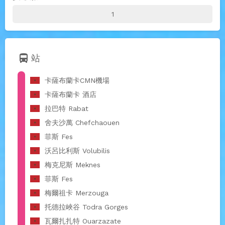
directions_bus
站
卡薩布蘭卡CMN機場
卡薩布蘭卡 酒店
拉巴特 Rabat
舍夫沙萬 Chefchaouen
菲斯 Fes
沃呂⽐利斯 Volubilis
梅克尼斯 Meknes
菲斯 Fes
梅爾祖卡 Merzouga
托德拉峽谷 Todra Gorges
瓦爾扎扎特 Ouarzazate