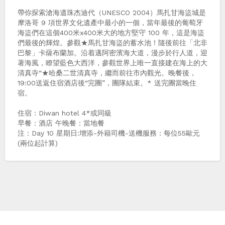
帶你探索滄海遺珠杰迪代（UNESCO 2004）馬扎甘海盜城是
摩洛哥 9 項世界文化遺產中最小的一個，當年最後的葡萄牙
海盜們在這個400米x400米大的地方堅守 100 年，這是海盜
們最後的輝煌。參觀★馬扎甘海盜的蓄水池！隨後前往「北⾮
巴黎」卡薩布蘭加。沿着邁阿密濱海大道，漫步於⾏⼈道，迎
著海風，瞭望藍色大西洋，參觀世界上唯一直接建在海上的大
清真寺“★哈桑二世清真寺，繼而前往市內觀光。晚餐後，
19:00送返住宿酒店後“完團”，團隊結束。* 送完團當晚住
宿。
住宿：Diwan hotel 4*或同級
早餐：酒店 午晚餐：當地餐
注：Day 10 星期日:增添-外籍司機-送機服務：每位55歐元
(兩位起計算)