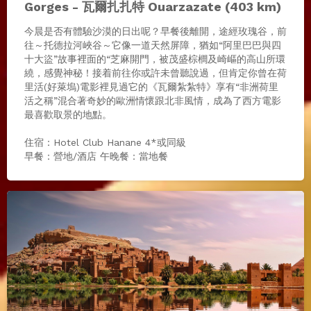
Gorges - 瓦爾扎扎特 Ouarzazate (403 km)
今晨是否有體驗沙漠的日出呢？早餐後離開，途經玫瑰谷，前
往～托德拉河峽⾕～它像一道天然屏障，猶如“阿里巴巴與四
十大盜”故事裡面的“芝麻開門，被茂盛棕櫚及崎嶇的⾼⼭所環
繞，感覺神秘！接着前往你或許未曾聽說過，但肯定你曾在荷
里活(好萊塢)電影裡見過它的《瓦爾紮紮特》享有“非洲荷里
活之稱”混合著奇妙的歐洲情懷跟北⾮⾵情，成為了西⽅電影
最喜歡取景的地點。
住宿：Hotel Club Hanane 4*或同級
早餐：營地/酒店 午晚餐：當地餐