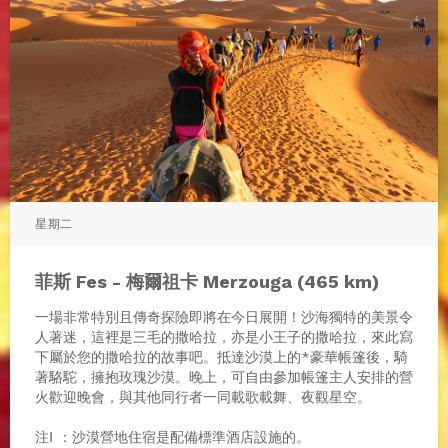
星期二
菲斯 Fes - 梅爾祖卡 Merzouga (465 km)
一場非常特別且傳奇探險即將在今日展開！沙海獨特的美景令
⼈著迷，這裡是三毛的撒哈拉，亦是小王子的撒哈拉，來此寫
下屬於您的撒哈拉的故事吧。抵達沙漠上的*豪華帳篷後，騎
著駱駝，擁抱玫瑰沙漠。晚上，可自由參加帳篷主人安排的營
火歡迎晚會，與其他同行者一同載歌載舞、夜觀星空。
注Ⅰ ：沙漠營地住宿是配備標準酒店設施的。