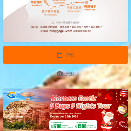
date_range
行程
photo_camera
景點