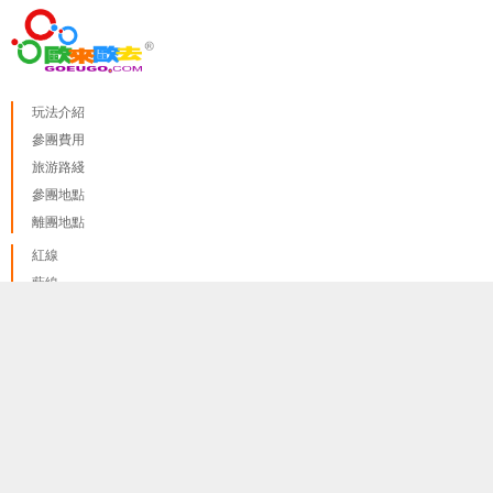
玩法介紹
參團費用
旅游路綫
參團地點
離團地點
紅線
藍線
綠線
我們只使用 cookies來提供最佳體驗, 並不會追踪您的任何個人
done
紫線 A
訊息
更多資料訊息
紫線 B
黃線
橙線
啡線
粉線