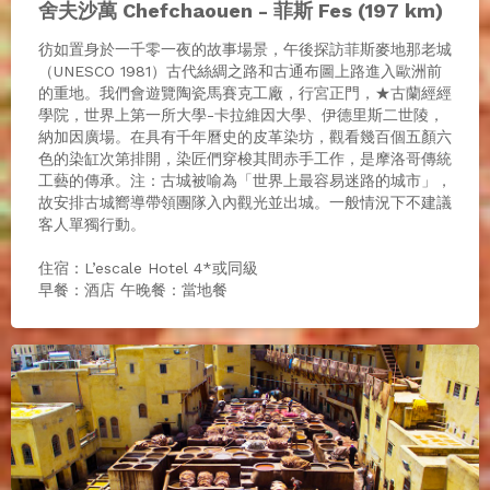
舍夫沙萬 Chefchaouen - 菲斯 Fes (197 km)
彷如置⾝於⼀千零⼀夜的故事場景，午後探訪菲斯麥地那老城
（UNESCO 1981）古代絲綢之路和古通布圖上路進入歐洲前
的重地。我們會遊覽陶瓷馬賽克工廠，行宮正門，★古蘭經經
學院，世界上第一所大學-卡拉維因大學、伊德里斯二世陵，
納加因廣場。在具有千年曆史的皮革染坊，觀看幾百個五顏六
色的染缸次第排開，染匠們穿梭其間赤手工作，是摩洛哥傳統
⼯藝的傳承。注：古城被喻為「世界上最容易迷路的城市」，
故安排古城嚮導帶領團隊入內觀光並出城。一般情況下不建議
客人單獨行動。
住宿：L’escale Hotel 4*或同級
早餐：酒店 午晚餐：當地餐