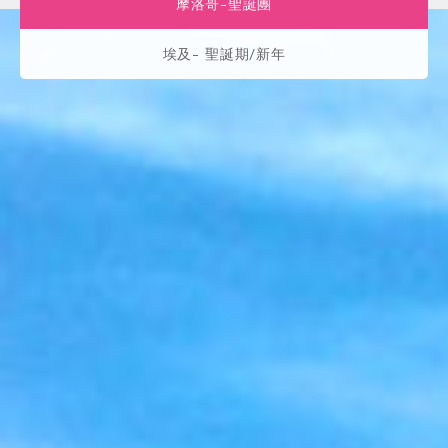
摩洛哥-聖誕團
埃及- 聖誕期/新年