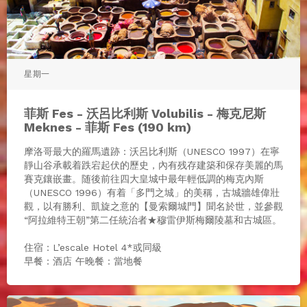
星期一
菲斯 Fes - 沃呂⽐利斯 Volubilis - 梅克尼斯
Meknes - 菲斯 Fes (190 km)
摩洛哥最大的羅⾺遺跡：沃呂⽐利斯（UNESCO 1997）在寧
靜山谷承載着跌宕起伏的歷史，內有残存建築和保存美麗的⾺
賽克鑲嵌畫。随後前往四大皇城中最年輕低調的梅克內斯
（UNESCO 1996）有着「多⾨之城」的美稱，古城牆雄偉壯
觀，以有勝利、凱旋之意的【曼索爾城門】聞名於世，並參觀
“阿拉維特王朝”第⼆任統治者★穆雷伊斯梅爾陵墓和古城區。
住宿：L’escale Hotel 4*或同級
早餐：酒店 午晚餐：當地餐